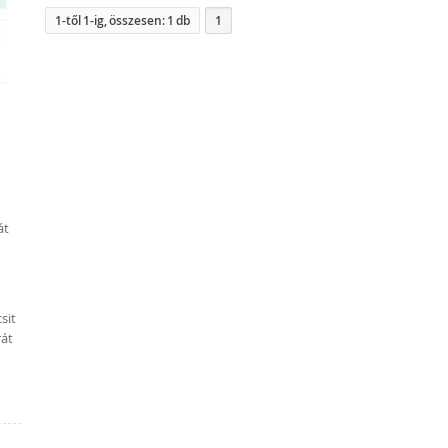
1-től 1-ig, összesen: 1 db
1
át
sit
rát