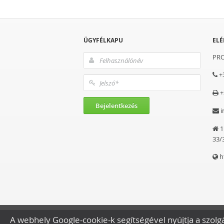
ÜGYFÉLKAPU
EL
PRO
+
+
i
1
33/
h
A webhely Google-cookie-k segítségével nyújtja a szolgá