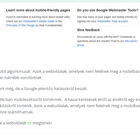
 mobil algoritmusát. Azok a weboldalak, amelyek nem felelnek meg a mobilbar
rán hátrébb sorolódnak.
t még, de a Google jelentős hatásokról beszél.
%-ban mobileszközről történnek. A hazai keresések ettől az értéktől egy kic
özökről történik. Azok a weboldalak, amelyek nem felelnek meg a mobilba
sésre számíthatnak.
e a weboldalát
itt
megteheti.