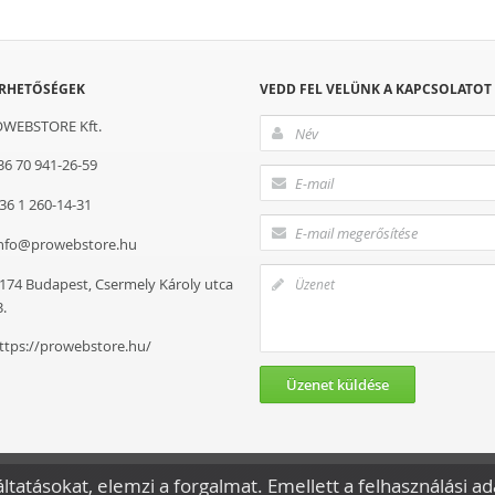
ÉRHETŐSÉGEK
VEDD FEL VELÜNK A KAPCSOLATOT
WEBSTORE Kft.
36 70 941-26-59
36 1 260-14-31
nfo@prowebstore.hu
174
Budapest
,
Csermely Károly utca
3.
ttps://prowebstore.hu/
ltatásokat, elemzi a forgalmat. Emellett a felhasználási a