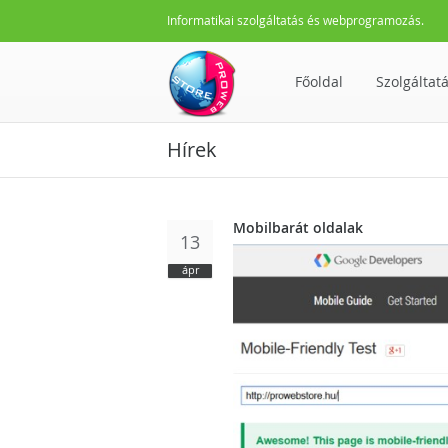
Informatikai szolgáltatás és webprogramozás.
Főoldal
Szolgáltat
Hírek
Mobilbarát oldalak
13
ápr