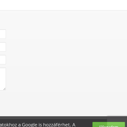
datokhoz a Google is hozzáférhet. A