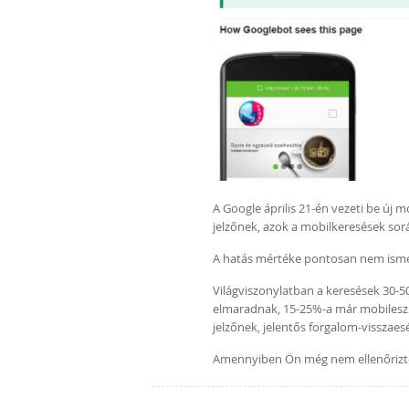
A Google április 21-én vezeti be új
jelzőnek, azok a mobilkeresések so
A hatás mértéke pontosan nem ismer
Világviszonylatban a keresések 30-50
elmaradnak, 15-25%-a már mobileszk
jelzőnek, jelentős forgalom-visszae
Amennyiben Ön még nem ellenőrizt