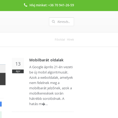
Hívj minket:
+36 70 941-26-59
Főoldal
Hírek
Mobilbarát oldalak
13
A Google április 21-én vezeti
ápr
be új mobil algoritmusát.
Azok a weboldalak, amelyek
nem felelnek meg a
mobilbarát jelzőnek, azok a
mobilkeresések során
hátrébb sorolódnak. A
hatás m�...